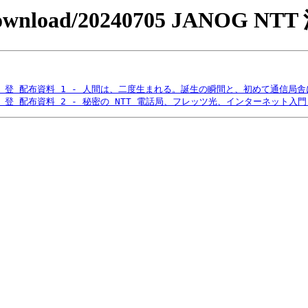
pt/download/20240705 JANOG N
54 登 配布資料 1 - 人間は、二度生まれる。誕生の瞬間と、初めて通信局舎
54 登 配布資料 2 - 秘密の NTT 電話局、フレッツ光、インターネット入門.