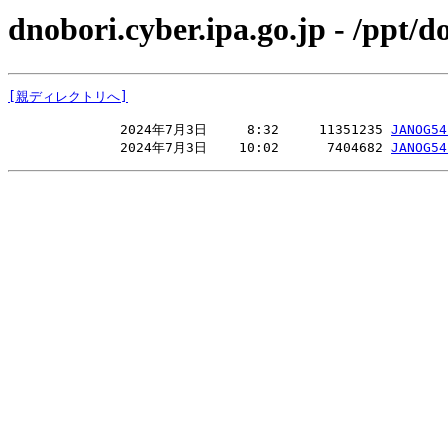
dnobori.cyber.ipa.go.jp - /p
[親ディレクトリへ]
              2024年7月3日     8:32     11351235 
JANOG
              2024年7月3日    10:02      7404682 
JANOG