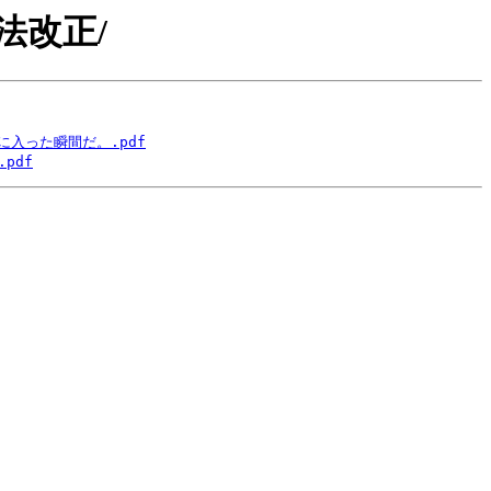
TT 法改正/
に入った瞬間だ。.pdf
pdf