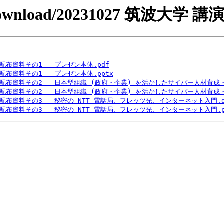
ppt/download/20231027 筑波大学 講演
7 配布資料その1 - プレゼン本体.pdf
7 配布資料その1 - プレゼン本体.pptx
7 配布資料その2 - 日本型組織 (政府・企業) を活かしたサイバー人材育成
7 配布資料その2 - 日本型組織 (政府・企業) を活かしたサイバー人材育成
7 配布資料その3 - 秘密の NTT 電話局、フレッツ光、インターネット入門.d
7 配布資料その3 - 秘密の NTT 電話局、フレッツ光、インターネット入門.p