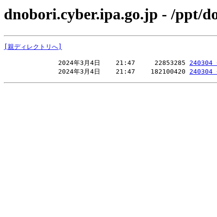
dnobori.cyber.ipa.go.jp - /pp
[親ディレクトリへ]
              2024年3月4日    21:47     22853285 
24030
              2024年3月4日    21:47    182100420 
24030