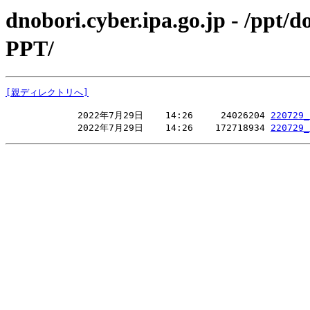
dnobori.cyber.ipa.go.jp - 
PPT/
[親ディレクトリへ]
             2022年7月29日    14:26     24026204 
220729_
             2022年7月29日    14:26    172718934 
220729_